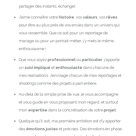
partager des instants, échanger.
J’aime connaître votre
histoire
, vos
valeurs
, vos
rêves
pour être au plus près de vos envies dans un univers qui
vous ressemble. Que ce soit pour un reportage de
mariage ou pour un portrait métier, j’y mets le même
enthousiasme !
Que vous soyez
professionnel
ou
particulier
, j’apporte
un
suivi impliqué
et
enthousiaste
dans chacune de
mes réalisations. J’envisage chacun de mes reportages et
shootings comme des projets à part entière.
Au-delà de la simple prise de vue, je vous accompagne
et vous guide en vous proposant mon regard, et surtout
mon
expertise
dans la concrétisation de votre
projet
.
Quelque qu’il soit, ma première ambition est d’y apporter
des
émotions justes
et précises. Des émotions en phase