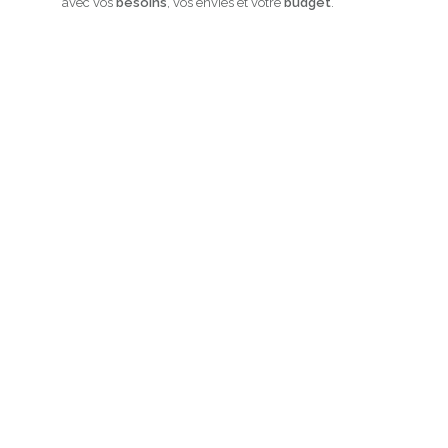
avec vos
besoins
, vos envies et votre
budget
.