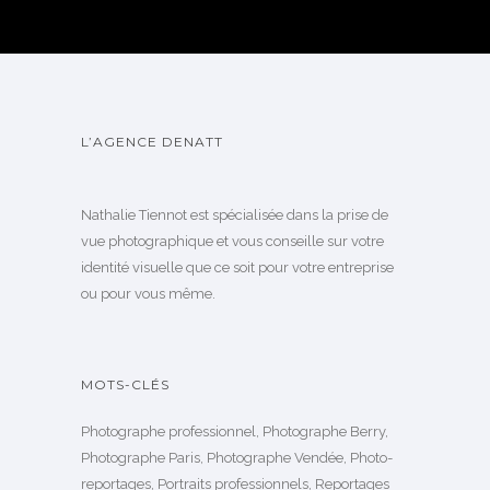
L’AGENCE DENATT
Nathalie Tiennot est spécialisée dans la prise de
vue photographique et vous conseille sur votre
identité visuelle que ce soit pour votre entreprise
ou pour vous même.
MOTS-CLÉS
Photographe professionnel, Photographe Berry,
Photographe Paris, Photographe Vendée, Photo-
reportages, Portraits professionnels, Reportages